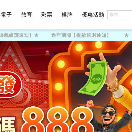
惠：免費註冊，立即體驗！
新手教學
娛樂城優惠
娛樂城遊戲
體育博彩
關於網路娛
何註冊和登入
百家樂
體育彩票
關於
何提取資金
老虎機
電競遊戲
追蹤2
盃
何存款
德州撲克
即時比分
彩票投注
二十一點
輪盤遊戲
捕魚遊戲