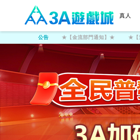
3A娛樂城2026註冊體驗金優
首頁
如
如
如