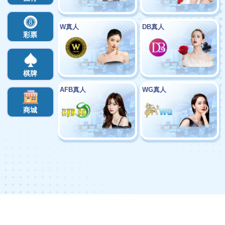
APP下載
關於網路娛樂城博彩
關於3A娛樂城
常見問