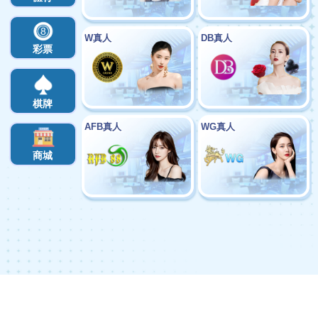
APP下載
關於網路娛樂城博彩
關於3A娛樂城
常見問